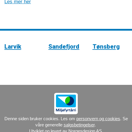
Les mer her
Larvik
Sandefjord
Tønsberg
Denne siden bruker cookies. Les om
personvern og cookies
. Se
våre generelle
salgsbetingelser
.
Utviklet og levert av
Norgesdesign AS
.