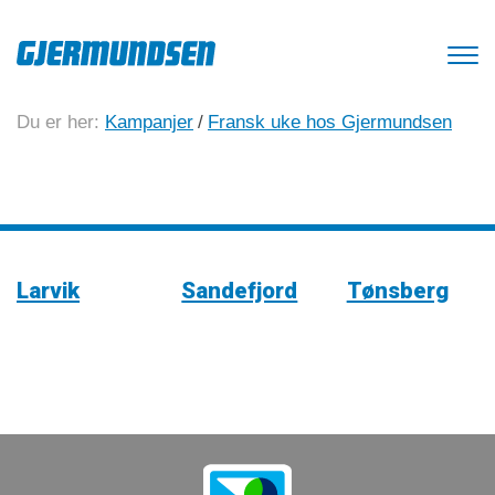
Du er her:
Kampanjer
/
Fransk uke hos Gjermundsen
Larvik
Sandefjord
Tønsberg