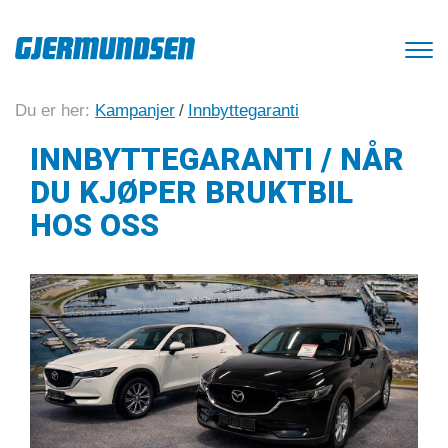
Du er her:
Kampanjer
/
Innbyttegaranti
INNBYTTEGARANTI / NÅR
DU KJØPER BRUKTBIL
HOS OSS