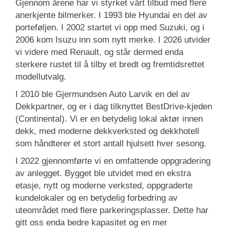
Gjennom årene har vi styrket vårt tilbud med flere
anerkjente bilmerker. I 1993 ble Hyundai en del av
porteføljen. I 2002 startet vi opp med Suzuki, og i
2006 kom Isuzu inn som nytt merke. I 2026 utvider
vi videre med Renault, og står dermed enda
sterkere rustet til å tilby et bredt og fremtidsrettet
modellutvalg.
I 2010 ble Gjermundsen Auto Larvik en del av
Dekkpartner, og er i dag tilknyttet BestDrive-kjeden
(Continental). Vi er en betydelig lokal aktør innen
dekk, med moderne dekkverksted og dekkhotell
som håndterer et stort antall hjulsett hver sesong.
I 2022 gjennomførte vi en omfattende oppgradering
av anlegget. Bygget ble utvidet med en ekstra
etasje, nytt og moderne verksted, oppgraderte
kundelokaler og en betydelig forbedring av
uteområdet med flere parkeringsplasser. Dette har
gitt oss enda bedre kapasitet og en mer