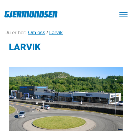
Du er her:
Om oss
/
Larvik
LARVIK